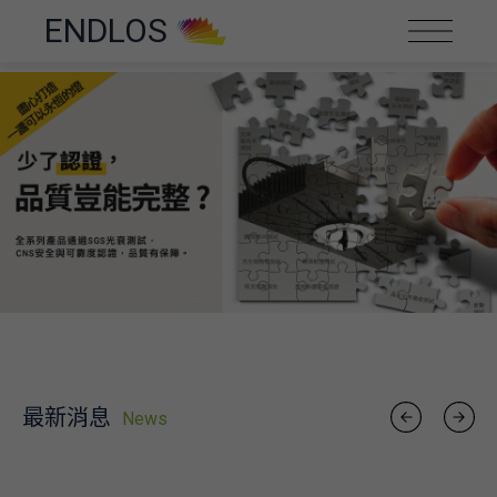
ENDLOS
最新消息
News