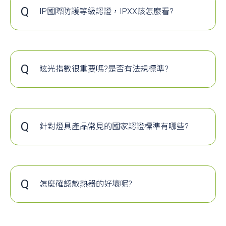
的價格呢 ?
Q
亮度測試報告*註1，貨真價實，有憑有據 ! *註
IP國際防護等級認證，IPXX該怎麼看?
6、
Q:
請問非隔離型
LED
驅動器安全嗎
?
1:TAF是財團法人全國認證基金會(Taiwan
A
自從 iPhone7 開始支援 IP67 之後，以往所謂的
以透光率來說，光學級塑膠目前的技術最高約
讓我們回歸到燈具的主要用途是什麼 ? 是照明 !
A:
就非隔離型
LED
驅動器本身當然不安全，但這並
Accreditation Foundation )的簡稱，主要是推動
「防水防塵」就由 Sony 的獨家好戲變成了
可做到91%，而玻璃鏡頭更高約為96%。 雖然
所以您該買的是亮度而不是瓦數。 再說，使用
國內各類驗證機構、檢驗機構及實驗室各領域
響非隔離型
LED
驅動器的安規申請。原因是只要把絕
「沒有就遜掉」的主流規格，其實市場上除了
玻璃的單價高，廠商在成本考量上通常改用塑
LED不外乎就是想更省電，所以同亮度的燈，
之國際認證，統一並改善品質與技術能力的評
Sony 以外， HTC 與 Samsung 都在台灣市場推
膠，但玻璃在高溫及紫外線的環境下不會像塑
距離與安全評估留給燈具製造商去評估，所以有些內
瓦數越低反而越省電，越值得購買 ! 請從今日
Q
眩光指數很重要嗎?是否有法規標準?
鑑標準，並致力人才培訓與資訊推廣，強化認
出過支援防水防塵能力的手機，而這些手機所
膠有黃化變質的問題進而影響透光率。 在很多
起就以亮度來做為比價的主要指標。
型的燈具大廠便採取將非隔離型電源安裝於燈具內部
A
證公信力，拓展國際市場，提昇國家競爭力。
眩光指數UGR(Unified Glare Ratio)， 一般人在
標榜的 IP57、IP68又是什麼意思？相信很多人
實務經驗，塑膠的黃化問題會間接導致大幅光
後，以完整的燈具做整體性安全評估，部分球泡燈也
眩光指數強烈的工作環境下容易有分心，暈
搞不清楚，在這邊阿達整理一下資料為大家做
衰的發生機率，那麼現在您覺得哪種材質好呢?
眩...等不舒服感，若長期於此更可能會有對眼
採用類似方法，也因此燈具製造商選用非隔離電源時
簡單的說明...
睛不可逆的傷害。針對於此，CNS建議了如下
必須在燈具的絕緣上特別加強，若燈具絕緣沒做好
Q
針對燈具產品常見的國家認證標準有哪些?
標準~
上述為原始內容節錄，完整內容請按下方連結
裝者或使用者就有可能因漏電，而產生觸電問題與風
A
需通過電磁
UGR≦16：專業製圖、繪圖
觀看
商品登錄證書
BSMI
險。燈具製造商也要有基本認知，有安規的非隔離
L
檢司核發產
UGR≦19：閱讀、寫作、會議、一般電腦工作
https://reurl.cc/mD1k0j
電磁波安全測試
CNS14115
針對產品有
UGR≦22：工藝、輕工業
驅動器並不保證絕對性的安全，設計燈具時需考量使
針對電子類
UGR≦25：重工業
Q
者實際使用狀況並與
LED
驅動器搭配考量才是降低使
怎麼確認散熱器的好壞呢?
電器安全測試
CNS14335
如溫度過高
UGR≦28：車站月台、門廳
A
所有電子器材都會有發熱的問題，散熱機構若
者觸電風險的不二法則。
測試產品是
做的不好，除了影響產品表現之外，還會影響
衝擊測試
CNS15772
致人員受傷
壽命。好的散熱器應該具備迅速的將廢熱往外