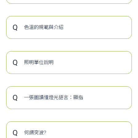
A
當我們用攝影機錄影時會發現畫面有水波紋等
力強
高
上述為原始內容節錄，完整內容請按下方連結
案....
同。
上述為原始內容節錄，完整內容請按下方連結觀看~
雜訊，這個問題與led電源供應器有絕對關係。
觀看~
容易實現
體積較小
https://www.ledinside.com.tw/knowledge/20121016
並不是所有的led燈具都可以當作攝影畫面中的
https://reurl.cc/lD6aDl
升降壓轉
上述為原始內容節錄，完整內容請按下方連結
圖一 : 提供完整AutoCAD電子檔，內容清楚標記
23429.html
背景照明。
換
觀看
Q
設備與燈具位置
色溫的規範與介紹
長時間處於頻閃環境下學習或工作，恐對人體
https://kknews.cc/tech/3my4q8a.html
容易實現
成本較低
https://kknews.cc/news/2baj5az.html
A
色溫用K（kelvin的縮寫）單位來表示，越低的
健康與視力有不良影響。
多路輸出
數值表示越“紅”，越高的數值表示越“藍”。紅和
有鑑於此政府引用國際針對頻閃檢測的標準CIE
和寬輸入
藍並不是光線本身顏色，只是表明光譜中的紅
下載資料
TN 006:2016檢測室內燈具是否符合閃爍指數與
電壓範圍
下載資料
或藍成分較多。
閃爍百分比，參考如下方內容~
安全性
設計複雜
Q
照明單位說明
下面提供常見標準...
高，
人員
度低
A
光通量原理
不會發生
 光通量 (Lm)：光通量是指每單位時間內，由
上述為原始內容節錄，完整內容請按下方連結
感電意
光源所發出或由被照體所吸收的光能。在國際
圖二 : DIALux 3D表現圖
觀看
外；電源
單位系統中，光通量的標準單位稱為流明
https://kknews.cc/zh-tw/science/jboyye6.html
Q
一張圖讀懂燈光語言：顯指
異常後，
（lumen，簡稱Lm）。1燭光(cd)的球狀光源所
對負載損
A
顯指：即顯色指數，有15種顏色，15種顏色名
發出的總光通量為4π流明(Lm)...
壞小
稱：R1，淡灰紅色；R2，暗灰黃色；R3：飽和
下載資料
燈具通過此檢驗標準，我們就不用再擔心頻閃
缺點
轉換效率
抗干擾能
黃綠色；R4，中等黃綠色；R5，淡藍綠色；
上述為原始內容節錄，完整內容請按下方連結
造成的問題囉。
低
力差
R6，淡藍色；R7，淡紫藍色；R8，淡紅紫色；
觀看
Q
何謂突波?
體積較大
不容易實
R9，飽和紅色；R10，飽和黃色；R11，飽和
https://zh.wikipedia.org/zh-