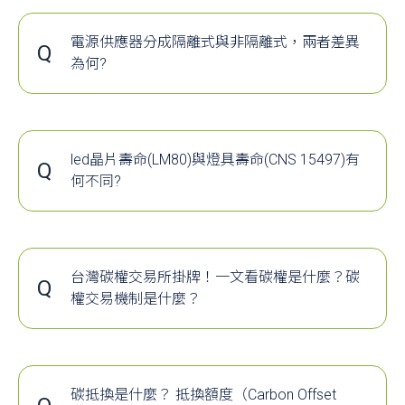
電源供應器分成隔離式與非隔離式，兩者差異
Q
為何?
A
1、
隔離電源：
電源的輸入回路和輸出回路之間沒有直接的電氣
接，輸入和輸出之間是絕緣的高阻態，沒有電流
路，如圖
1
所示：
led晶片壽命(LM80)與燈具壽命(CNS 15497)有
Q
何不同?
A
常見的LM80 測試是指led 晶片(元件)的推估壽命，是
於實驗室中將LED晶片使用25℃/55℃/85℃三種溫度
於6,000小時後所推估的的壽命測試。要知道在燈具
的組成中，LED晶片只是其中一個元件，完整的燈具
台灣碳權交易所掛牌！一文看碳權是什麼？碳
Q
還包括了散熱器，電源供應器，光學配件等...，而燈
權交易機制是什麼？
具的壽命中散熱器佔了絕大的關鍵，LED晶片若使用
A
為響應全球淨零排放浪潮，台灣修訂施行《氣
好的散熱器除了能夠讓燈具壽命更長，光衰也會更
候變遷因應法》，目標 2050 年達成淨零碳
小。相反的，同樣的LED晶片使用了劣質的散熱器就
排，並因應歐盟碳邊境調整機制（CBAM），
會造成壽命縮短，光衰更嚴重的結果。因此僅以實驗
針對年排放量超過 2.5 萬噸的碳排大戶施行碳
碳抵換是什麼？ 抵換額度（Carbon Offset
室LED晶片的推測壽命而非包含了散熱器的整燈實測
圖
1