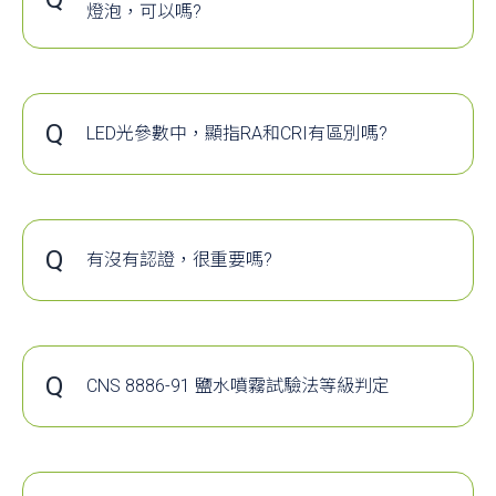
動的熱潮。近日國內職棒受假球案風波，聲勢跌到谷
發展，智慧與節能的照明將會是其中非常重要的
燈泡，可以嗎?
類變得越來越多，許多燈具廠牌都非常知名且耳
到非大破大立的革新不可的地步，政府也提出諸多因
一環。因此，本文將介紹戶外球場的照明設計規
A
LED燈具都需要散熱，E40球泡也是。
能詳。然而
LED
燈具的核心零件是驅動電源，它
略，諸如發展三級棒球、球員道德風紀提升等振興方
範、國際相關照明應用與國內的研究發展......
傳統水銀燈或複金屬燈具都會搭配燈罩收光，
人以為延伸產品品質，讓觀眾享受球賽的服務品質，
擔著
LED
燈具的安全與壽命的責任。依據
LED
驅
在燈罩還沿用的情況下如果僅是將燈泡替換成
場軟硬體設施、週邊交通環境及相關服務人員提升等
上述為原始內容節錄，完整內容請按下方連結或
LED E40會發生悶燒散熱不良的問題(LED產生的
器燈具安規法規的更新，例如要求輸出與調光線
Q
觀眾觀賞行為的措施亦不可忽視，也因應諸多學者對
LED光參數中，顯指RA和CRI有區別嗎?
下載參考原始檔案觀看
熱會悶在燈罩內)，間接導致光衰嚴重，影響使
隔離，目的是怕使用者把調光器接到非安全電位
相關設施亟待改善的呼籲（田文政，1991、鍾志強，1
A
指物體用該光源照明和用標準光源（一般以太
https://www.materialsnet.com.tw/DocView.aspx?
用壽命。
調光線路隔離後可降低使用者與
安裝者觸電的風
謝志謨，1996、Mullin, 2000；Wakefield & Sloan, 199
陽光做標準光源）照明時，其顏色符合程度的
id=25032
其實LED燈具如果散熱設計的好，在5~10年的
量度，也就是顏色逼真的程度。
險，
從法規更新趨勢來看，安規單位越來越重視
正常使用時間內是不太需要擔心更換問題。
上述為原始內容節錄，完整內容請按下方連結或下載
以Ra表示，最大為100...
本文章轉載自工業材料雜誌 第364期
因此與其設想更換的難易度，倒不如直接選擇
些議題。本文將以安全與壽命這兩個面向來分析
Q
有沒有認證，很重要嗎?
始檔案觀看
品質有經過認證有保障的燈具才是長久之計。
離型與非隔離型
LED
驅動器。
A
https://www.sa.gov.tw/Resource/Other/f145138134
上述為原始內容節錄，完整內容請按下方連結
安全性：
下載資料
觀看
https://reurl.cc/mD1k0j
如下圖所示，隔離型
LED
驅動器初級側與次級側以變
Q
器與光耦合器做隔離且絕緣距離符合安規要求。當初
CNS 8886-91 鹽水噴霧試驗法等級判定
A
內容詳細描述鹽霧測試標準與等級判定標準。
側發生異常狀況時，高電壓不會直接竄到次級側，不
造成危害，不管是安全性或燈具安規申請上，燈具廠
更多文章內容請下載參考原始檔案。
與使用者都可以完全放心。