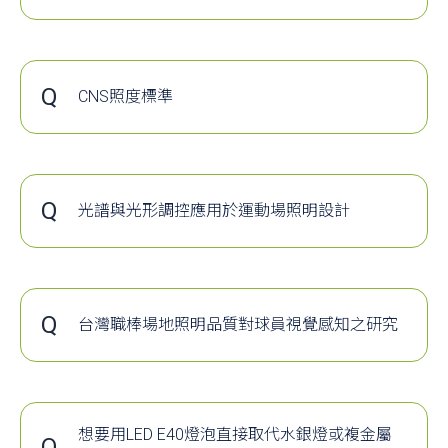
A
何謂突波
現升降壓
綠色；R12，飽和藍色；R13，白種人膚色；
tw/%E5%85%89%E9%80%9A%E9%87%8F
在電子電路設計上，我們經常可以聽到 "突波" 
轉換
R14，樹葉綠；R15，黃種人膚色。取前8種常
詞，但是 "突波" 的真正定義究 竟為何？所謂 "突波" 
圖三 : DIALux 偽色表現圖
見顏色的顯色指數的平均值，記為Ra，表征此
成本較高
不容易實
名思義，就是 "突如其來的電波" ，它和 "電流脈衝" 、
光源顯色性...
現多路輸
Q
CNS照度標準
壓 脈衝" 所表達的是相同的現象。
出和寬輸
A
依照使用環境的不同需要不同的照度。
從示波器上來看，在穩定的電流或電壓波形中，
上述為原始內容節錄，完整內容請按下方連結
入電壓範
請參考CNS12112經濟部標準檢驗局所發行之
看到特別突出的異樣波形或雜訊， 而且比正常的波
觀看
圍
照度標準。
上好幾倍甚至數十數百倍的波形，此時的電流、電壓
設計複雜
安全性
一樣數十、數百倍；我們便可以將它判定為突波。當
Q
https://71a.xyz/GZ472Q
度高
低，人員
光譜與光形調控應用於運動場照明設計
更多文章內容請下載參考原始檔案。
決條件必須是你的示波器可以負荷這樣的突波才行...
會因感電
A
隨著LED照明技術的演進，LED室內照明的市場逐
發生意
漸由替換式的球泡燈朝向專業、高附加價值的燈
本文章為網路轉載
上述為原始內容節錄，完整內容請按下方連結觀
外；電源
具發展；對於戶外照明的領域，也逐漸由道路照
異常後，
明朝向運動場照明等高功率、低眩光、大範圍高
Q
https://www.rstpower.com.tw/cht/module/pageinfo
台灣職棒場地照明品質對球員視覺感知之研究
對負載損
均勻度之應用情境發展。因此，針對不同運動場
下載資料
i8.html
A
近年來休閒意識不斷受到重視，相對的運動在休閒地
壞大
地的照明需求，例如：田徑場照明、場館照明、
演相當重要的角色，國人參與運動的觀念也逐漸建立
競技場照明，需要搭配不同的運動項目、比賽類
雄，2004）。國人將棒球喻為「國球」，尤其旅外
5、
隨著節能環保意識抬頭與
LED
燈具成本大幅下降
型與場地等級進行適當的調控，才能得到最佳的
美、日等國際職棒殿堂逐漸闖出名號，更帶動了我國
照明配置。隨著未來智慧運動場館與綠色場館的
想要用LED E40燈泡直接取代水銀燈或複金屬
LED
燈應用逐漸普及，一般大眾可接觸到的燈具
Q