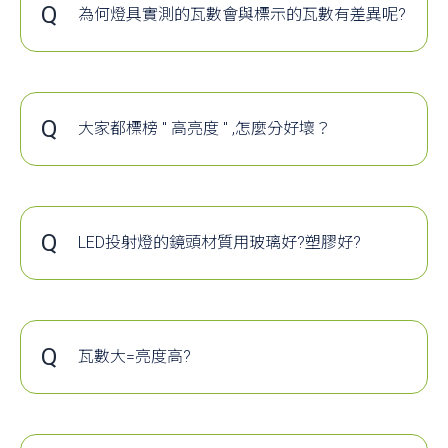
部分消費者以為，認證只是標案要求的一環。
Q
為何燈具實測的瓦數會與標示的瓦數有差異呢?
殊不知，認證是為了檢驗產品的品質與效能的
本文章為網路轉載
A
燈具通常於點燈一段時間後(穩態後)，瓦數會下
認定。
降約3~5W，另外變壓器的功能是負責將AC轉
產品沒有經過認證就如同沒有經過檢驗，消費
DC給LED使用，在轉換過程中會有約5~10%的
下載資料
者只能碰運氣，完全無法預期它能不能夠符合
折損。假設消費者購買100W燈具，綜合以上耗
品質上的要求。
Q
大家都標榜 " 高亮度 " ,怎麼分好壞？
損，實際上使用卻僅有約90W的效果。
請相信，認證不是形式，是讓我們放心的一種
A
對您而言，您需要的是長期點燈時，燈具可以
有鑒於此問題，立吉科技的燈具都會增加約
保障。
持續提供的亮度數據，我們稱之為整燈穩態亮
5~10W的電力來彌補損失，讓消費者買到的是
度或熱流明 ( 單位 : 流明 Lumen)。坊間各廠商
貨真價實的功率大小。
的標法不盡相同，有廠商只標示LED光源亮度
Q
LED投射燈的鏡頭材質用玻璃好?塑膠好?
而非整燈亮度(光源亮度到整燈亮度通常會有約
A
20%損耗)。有人只標整燈初始亮度，但此亮度
在點燈到穩態後(穩態時間約1~2小時)，正常情
況下會有 3~10% 的損耗。表現不好的甚至更高
達 20~40% 的損耗 ( 包含熱光衰 , 電源轉換及
Q
瓦數大=亮度高?
燈具折射損耗 )，等於您實際上使用時，只拿到
A
" 幾瓦 ? 多少錢 ?" 是目前台灣對於 LED燈具比
6 成不到的亮度 ! 我們在此向您保證，全系列燈
價的主要方式，但你可曾想過若100W 的燈可
具皆標示整燈穩態亮度，您花的每一分錢都不
以比 150W 的燈亮，它該值100W 還是 150W
會打折，而且產品皆有 TAF 合格實驗室所出的