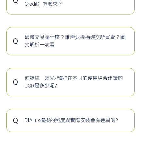
Q
費，而為協助各企業「代購」國際碳權，台灣
Credit）怎麼來？
2、
壽命來代表燈具的壽命會非常以偏概全，結果是常常
非隔離電源：
碳權交易所今日正式掛牌上路，做為開啟碳權
A
一、碳抵換（Carbon Offset）是什麼？
與實際使用有很大的落差。
輸入和輸出之間有直接的電流回路，例如，輸入
交易的第一步，本文將一次說明整個碳權交易
無論是搭車上班，或是參與一場會議，即便再
因此，
要確保燈具的壽命絕對還是要以國家標準
輸出之間
是共地的
。以隔離的反激電路和非隔離
的運作模式.....
怎麼環保，日常活動還是會產生二氧化碳。所
CNS15497(燈具光束維持率)為依據，千萬別再僅以
BUCK
電路為例，如圖
2
所示。
謂的零碳，並非零排碳的意思，而是透過減碳
LM80測試的數據當作標準喔。
碳權交易是什麼？誰需要透過碳交所買賣？圖
上述為原始內容節錄，完整內容請按下方連結
Q
計畫來抵銷碳排，這就是碳抵換的概念...
文解析一次看
觀看~
下面連結是LM80的相關介紹提供參考~
A
台灣碳權交易所揭牌 蔡總統：估創造5.9兆產值及55
https://www.storm.mg/lifestyle/4849560
上述為原始內容節錄，完整內容請按下方連結
https://www.ledinside.com.tw/knowledge/20110719
就業機會
觀看~
16090.html
林修銘指出，台灣碳權交易所成立初期以提供碳諮詢
https://e-info.org.tw/node/237342
教育訓練為主，目前與有投入碳權研究的學術單位合
何謂統一眩光指數?在不同的使用場合建議的
Q
作，邊做邊學，具體適合台灣的交易機制細節仍需進
UGR是多少呢?
步確認。因此，未來碳交所正式員工人數，也將待運
A
統一眩光指數(Unified Glare Rating)簡稱為
2
圖
經驗累積後再決定。
UGR，其數值越大越讓人覺得不適，反之越小
至於碳權是什麼？依經濟部的解釋，「碳權」簡單來
越讓人覺得舒適而不會影響工作表現與學習效
3、
電源異常狀態
就是「
排放碳的權利
」，通常以
相當於1公噸二氧化
率。
非隔離型
Q
（CO2）的排放量為計算單位...
DIALux模擬的照度與實際安裝會有差異嗎?
一般室內燈具要求UGR數值低於19為宜，參考
A
DIALux這套軟體通常是根據現場的長寬高這三
如下~
上述為原始內容節錄，完整內容請按下方連結觀看~
個尺寸，