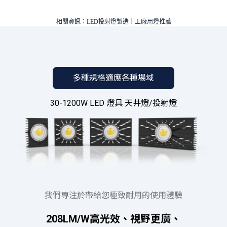
CNS15592
帶走的能力，而且散熱器的最高與最低溫度不
光生物危害測試
測試產品有
參考文獻：
IEC62471
能差異太大(如果差異太大就代表熱源不能迅速
http://www.meanwell.com.tw/newsInfo.aspx?
相關資訊：
LED投射燈製造
｜
工廠用燈推薦
眩光指數報告
測試產品眩
帶走) '
c=5&i=819
異物防護等級認
（Ingress 
https://twgreatdaily.com/svGmWW0BJleJMoPMWPHK.h
CNS14165
證
防塵防水等
光源(LED晶片)的結點溫度(TJ)也是反映散熱器
鹽霧測試
CNS8886
驗證產品對
的好壞指標之一。一般的燈具製造廠商並沒有
多種規格適應各種場域
驗證晶片對
能力取得結點溫度，必須透過第三方公正單位
晶片硫化報告
命與亮度有
(且擁有TAF實驗室合格認證的廠商)專業的儀器
30-1200W LED 燈具 天井燈/投射燈
監測並透過計算才能知道，結點溫度越低，代
晶片元件壽命測
LM80
在不同環境
表散熱越好。
試
CNS15233
測試產品是
振動測試
C4504
導致品質問
耐風壓測試
驗證產品承
鏡頭耐溫測試
測試鏡頭是
鏡頭耐UV測試
測試鏡頭是
我們專注於帶給您極致耐用的使用體驗
光束維持率測試
CNS15497
測試產品經
結點溫度測試
測試晶片中
208LM/W高光效、視野更廣、
測試燈具瓦